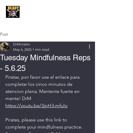
Post
DrMorales
May 6, 2025
1 min read
Tuesday Mindfulness Reps
- 5.6.25
Piratas, por favor use el enlace para 
completar los cinco minutos de 
atencion plena. Mantente fuerte en 
mente! DrM
https://youtu.be/3jpH3-mfulo
Pirates, please use this link to 
complete your mindfulness practice. 