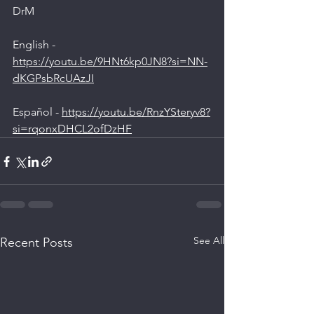
DrM
English - 
https://youtu.be/9HNt6kp0JN8?si=NN-
dKGPsbRcUAzJI
Español - 
https://youtu.be/RnzYSteryv8?
si=rqonxDHCL2ofDzHF
See All
Recent Posts