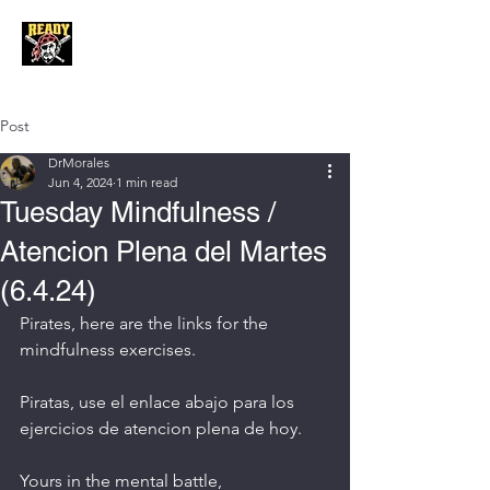
Post
DrMorales
Jun 4, 2024
1 min read
Tuesday Mindfulness /
Atencion Plena del Martes
(6.4.24)
Pirates, here are the links for the 
mindfulness exercises. 
Piratas, use el enlace abajo para los 
ejercicios de atencion plena de hoy. 
Yours in the mental battle,