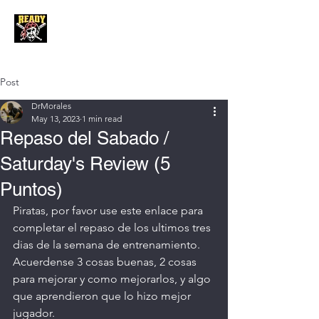
Post
DrMorales
May 13, 2023
1 min read
Repaso del Sabado /
Saturday's Review (5
Puntos)
Piratas, por favor use este enlace para 
completar el repaso de los ultimos tres 
dias de la semana de entrenamiento. 
Acuerdense 3 cosas buenas, 2 cosas 
para mejorar y como mejorarlos, y algo 
que aprendieron que lo hizo mejor 
jugador. 