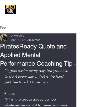
Post
DrMorales
Mar 17, 2025
2 min read
PiratesReady Quote and
Applied Mental
Performance Coaching Tip -
“It gets easier every day, but you have 
to do it every day… that is the hard 
part.”
—Bojack Horseman
Pirates, 
“It” in the quote above can be 
whatever we want it to be—becoming 