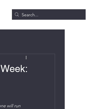
 Week:
ne will run 