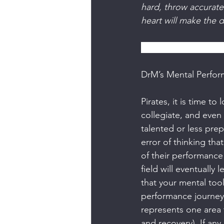
hard, throw accuratel
heart will make the 
DrM’s Mental Perfo
DrM’s Mental Perfo
Pirates, it is time 
collegiate, and even
talented or less pre
error of thinking tha
of their performance 
field will eventually 
that your mental tools
performance journey a
represents one area t
and recovery). If any 