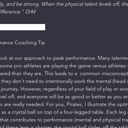
y, and be strong. When the physical talent levels off, t
difference." DrM
rmance Coaching Tip
rmance Coaching Tip
to look at our approach to peak performance. Many talente
 some pro athletes are playing the game versus athletes 
pared than they are. This leads to a  common misconcept
t they don't need to intentionally work the mental (head 
journey. However, regardless of your field of play or wor
level off, and everyone will be as good or better as you are
 are really needed. For you, Pirates, I illustrate the opti
s a crystal ball on top of a four-legged table. Each leg 
hat contributes to performance (mental and physical trai
of these legs is shorter, the crystal ball slides off the ta