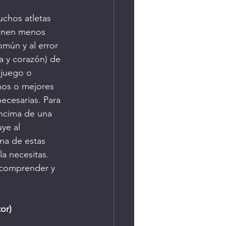
uchos atletas 
ienen menos 
mún y al error 
a y corazón) de 
juego o 
nos o mejores 
cesarias. Para 
encima de una 
ye al 
una de estas 
la necesitas. 
s comprender y 
or)