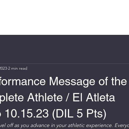
Log In
e
About
Book Online
Blog
Groups
More
2023
2 min read
formance Message of the
ete Athlete / El Atleta
 10.15.23 (DIL 5 Pts)
level off as you advance in your athletic experience. Everyo