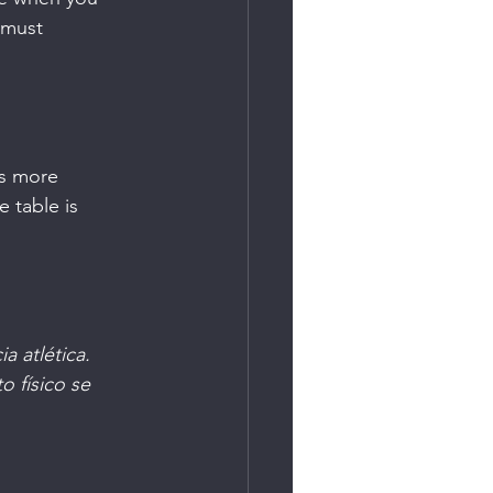
 must 
ds more 
 table is 
a atlética. 
o físico se 