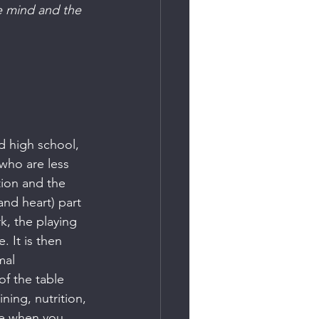
he mind and the 
d high school, 
who are less 
ion and the 
and heart) part 
k, the playing 
. It is then 
mal 
of the table 
ning, nutrition, 
ble when you 