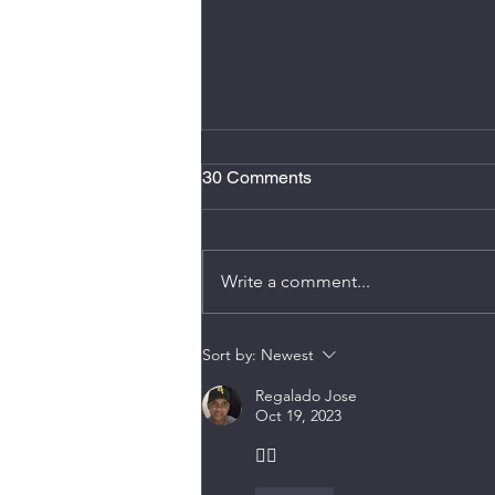
2 minutos de atención plena
30 Comments
Hacer dos minutos de atención
plena al día, se conoce como
micro meditación, reduce estrés,
Write a comment...
mejora el enfoque, y ayuda
romper ese sentimiento de estar
en “piloto automático”. También
Sort by:
Newest
puede disminuir n
Regalado Jose
Oct 19, 2023
👍🏼