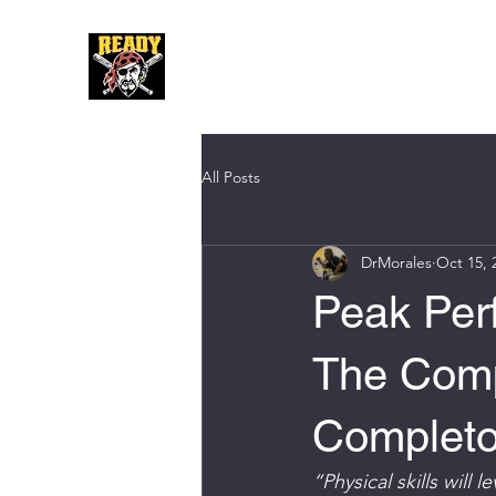
Hom
All Posts
DrMorales
Oct 15, 
Peak Per
The Compl
Completo
“Physical skills will 