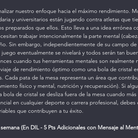
analizar nuestro enfoque hacia el máximo rendimiento. M
aria y universitarios están jugando contra atletas que t
s preparados que ellos. Esto lleva a una idea errónea co
esitan trabajar intencionalmente la parte mental (cabez
eño. Sin embargo, independientemente de su campo de 
 juego eventualmente se nivelará y todos serán tan bue
nces cuando tus herramientas mentales son realmente ne
 el viaje de rendimiento óptimo como una bola de cristal 
. Cada pata de la mesa representa un área que contribu
iento físico y mental, nutrición y recuperación). Si alg
a bola de cristal se desliza fuera de la mesa cuando más 
encial en cualquier deporte o carrera profesional, debe
riables que contribuyen a tu éxito.
 semana (En DIL - 5 Pts Adicionales con Mensaje al Ment