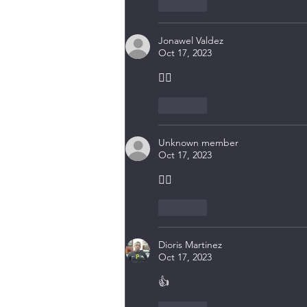
Like
Jonawel Valdez
Oct 17, 2023
👍🏾
Like
Unknown member
Oct 17, 2023
👍🏾
Like
Dioris Martinez
Oct 17, 2023
👍