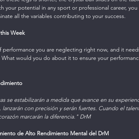
h your potential in any sport or professional career, you
ate all the variables contributing to your success. 
 this Week
of performance you are neglecting right now, and it nee
n. What would you do about it to ensure your performance
dimiento 
cas se estabilizarán a medida que avance en su experienci
lanzarán con precisión y serán fuertes. Cuando el talent
 corazón marcarán la diferencia." DrM
miento de Alto Rendimiento Mental del DrM