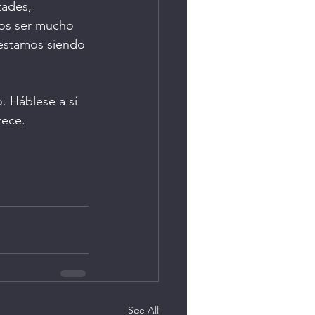
tades, 
os ser mucho 
estamos siendo 
. Háblese a sí 
rece.
See All