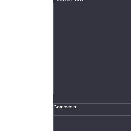
2 minutos de atención plena
Comments
Hacer dos minutos de atención
plena al día, se conoce como
micro meditación, reduce estrés,