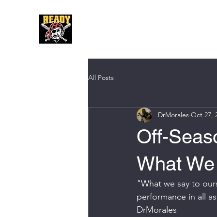
Hom
All Posts
DrMorales
Oct 27, 
Off-Seas
What We 
"What we say to ours
performance in all as
DrMorales