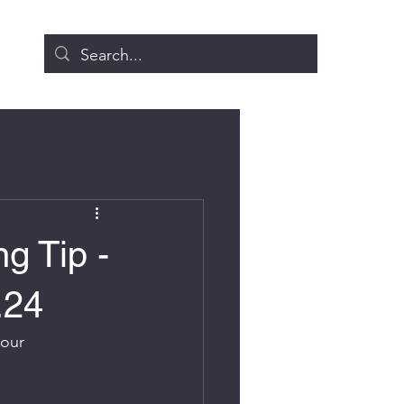
g Tip -
.24
 our 