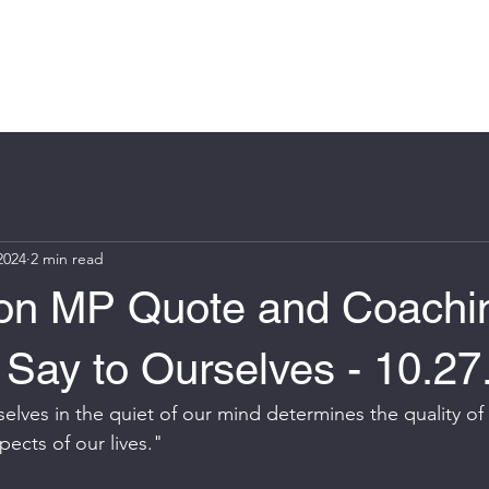
Log In
e
About
Book Online
Blog
Groups
More
2024
2 min read
on MP Quote and Coachin
Say to Ourselves - 10.27
elves in the quiet of our mind determines the quality of
pects of our lives."