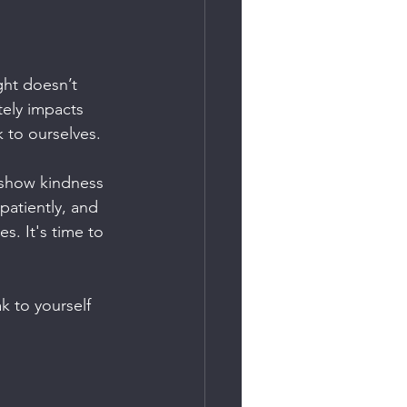
ght doesn’t 
tely impacts 
k to ourselves.
 show kindness 
atiently, and 
. It's time to 
k to yourself 