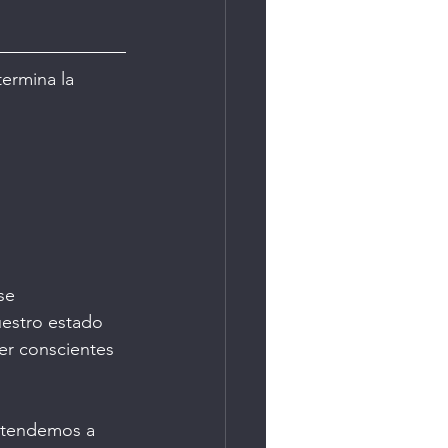
ermina la 
se 
uestro estado 
ser conscientes 
 tendemos a 