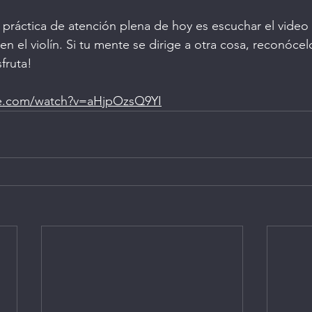
de práctica de atención plena de hoy es escuchar el video
en el violín. Si tu mente se dirige a otra cosa, reconócelo 
sfruta!
be.com/watch?v=aHjpOzsQ9YI