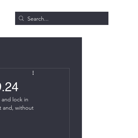
9.24
 and lock in 
t and, without 