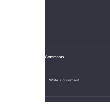
2 minutos de atención plena
Comments
Hacer dos minutos de atención
plena al día, se conoce como
micro meditación, reduce estrés,
Write a comment...
mejora el enfoque, y ayuda
romper ese sentimiento de estar
en “piloto automático”. También
puede disminuir n