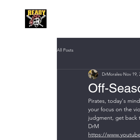
Hom
All Posts
DrMorales
Nov 19, 
Off-Seas
Pirates, today's mind
your focus on the vi
judgment, get back t
DrM
https://www.youtu