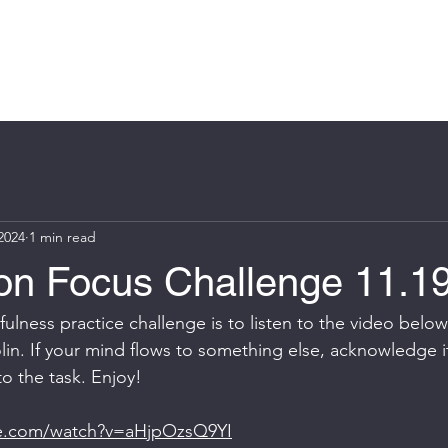
Log In
e
About
Book Online
Blog
Groups
More
2024
1 min read
on Focus Challenge 11.1
fulness practice challenge is to listen to the video below
olin. If your mind flows to something else, acknowledge i
o the task. Enjoy!
be.com/watch?v=aHjpOzsQ9YI