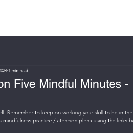
Log In
e
About
Book Online
Blog
Groups
More
2024
1 min read
n Five Mindful Minutes -
 well. Remember to keep on working your skill to be in t
s mindfulness practice / atencion plena using the links b