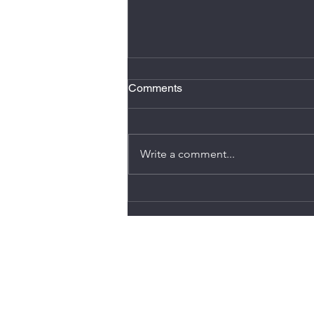
2 minutos de atención plena
Comments
Hacer dos minutos de atención
plena al día, se conoce como
micro meditación, reduce estrés,
Write a comment...
mejora el enfoque, y ayuda
romper ese sentimiento de estar
en “piloto automático”. También
puede disminuir n