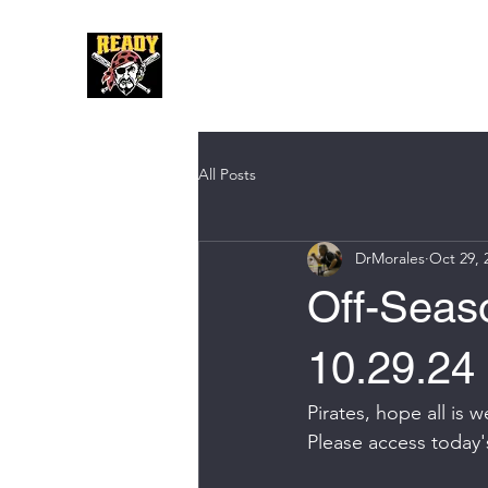
Hom
All Posts
DrMorales
Oct 29, 
Off-Seaso
10.29.24
Pirates, hope all is
Please access today'