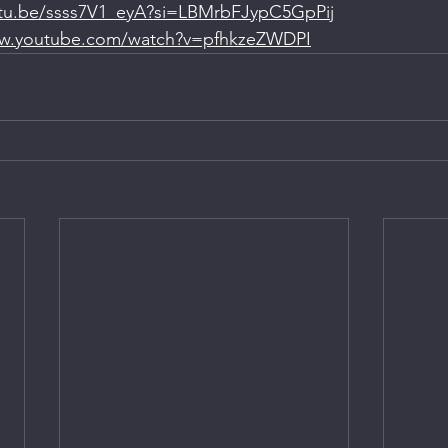
utu.be/ssss7V1_eyA?si=LBMrbFJypC5GpPij
ww.youtube.com/watch?v=pfhkzeZWDPI