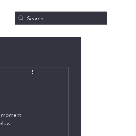
he moment. 
elow. 