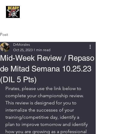
Post
DrMorales
Oct 25, 2023
1 min read
Mid-Week Review / Repaso
de Mitad Semana 10.25.23
(DIL 5 Pts)
Pirates, please use the link below to 
complete your championship review. 
This review is designed for you to 
internalize the successes of your 
training/competitive day, identify a 
plan to improve tomorrow and identify 
how you are growing as a professional 