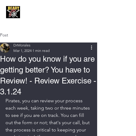
Post
DrMorales
Mar 1, 2024
1 min read
How do you know if you are
getting better? You have to
Review! - Review Exercise -
3.1.24
Pirates, you can review your process 
each week, taking two or three minutes 
to see if you are on track. You can fill 
out the form or not; that's your call, but 
the process is critical to keeping your 