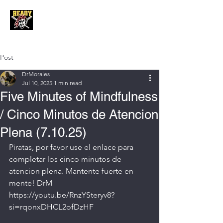
Post
DrMorales
Jul 10, 2025
1 min read
Five Minutes of Mindfulness
/ Cinco Minutos de Atencion
Plena (7.10.25)
Piratas, por favor use el enlace para 
completar los cinco minutos de 
atencion plena. Mantente fuerte en 
mente! DrM
https://youtu.be/RnzYSteryv8?
si=rqonxDHCL2ofDzHF