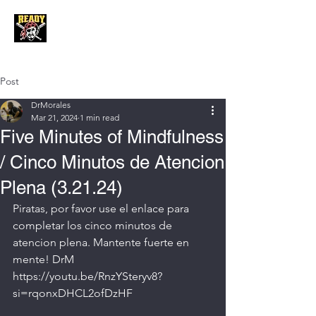
Post
DrMorales
Mar 21, 2024
1 min read
Five Minutes of Mindfulness
/ Cinco Minutos de Atencion
Plena (3.21.24)
Piratas, por favor use el enlace para 
completar los cinco minutos de 
atencion plena. Mantente fuerte en 
mente! DrM
https://youtu.be/RnzYSteryv8?
si=rqonxDHCL2ofDzHF