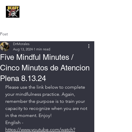
Post
DrMorales
Aug 13, 2024
1 min read
Five Mindful Minutes /
Cinco Minutos de Atencion
Plena 8.13.24
Please use the link below to complete 
your mindfulness practice. Again, 
remember the purpose is to train your 
capacity to recognize when you are not 
in the moment. Enjoy! 
English - 
https://www.youtube.com/watch?