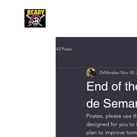
Hom
All Posts
DrMorales
Nov 10, 
End of t
de Seman
Pirates, please use 
designed for you to i
plan to improve tomo