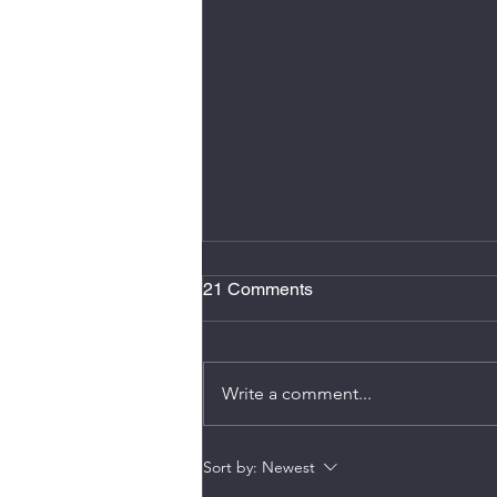
2 minutos de atención plena
21 Comments
Hacer dos minutos de atención
plena al día, se conoce como
micro meditación, reduce estrés,
Write a comment...
mejora el enfoque, y ayuda
romper ese sentimiento de estar
en “piloto automático”. También
Sort by:
Newest
puede disminuir n