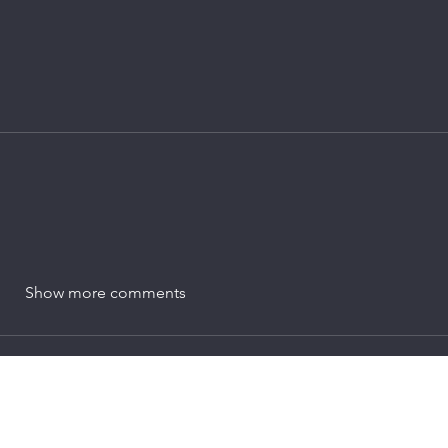
Show more comments
hector.morales@pirates.com