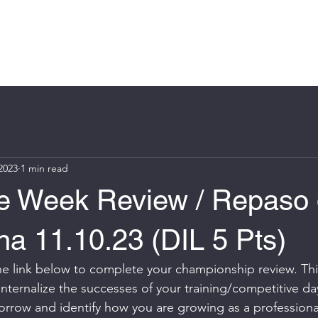
Log In
e
About
Book Online
Blog
Groups
More
2023
1 min read
he Week Review / Repaso 
a 11.10.23 (DIL 5 Pts)
the link below to complete your championship review. This
nternalize the successes of your training/competitive day,
rrow and identify how you are growing as a professional