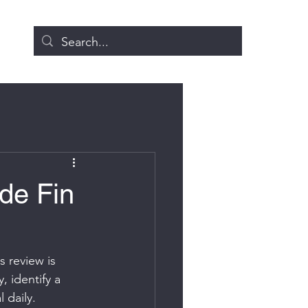
de Fin
 review is 
 identify a 
 daily. 