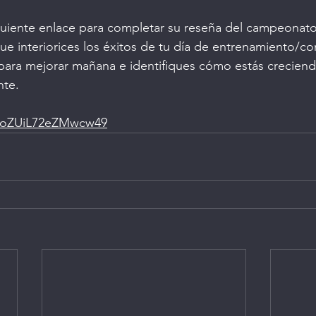
siguiente enlace para completar su reseña del campeonato.
ue interiorices los éxitos de tu día de entrenamiento/co
n para mejorar mañana e identifiques cómo estás crecie
nte.
6NoZUiL72eZMwcw49