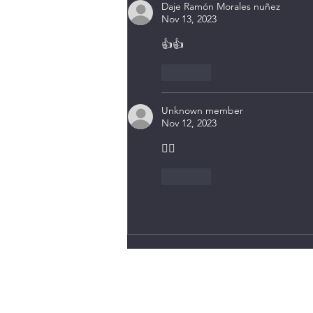
Daje Ramón Morales nuñez
Nov 13, 2023
👍👍
Like
Unknown member
Nov 12, 2023
👍🏾
Like