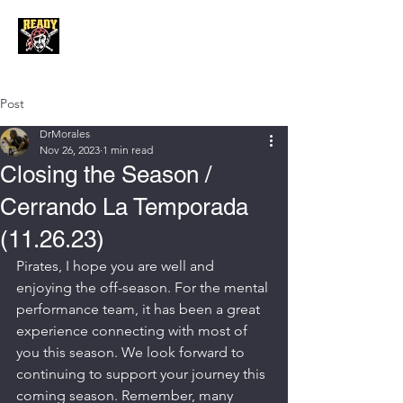
Post
DrMorales
Nov 26, 2023
1 min read
Closing the Season /
Cerrando La Temporada
(11.26.23)
Pirates, I hope you are well and 
enjoying the off-season. For the mental 
performance team, it has been a great 
experience connecting with most of 
you this season. We look forward to 
continuing to support your journey this 
coming season. Remember, many 