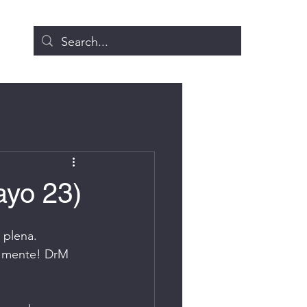
ayo 23)
 plena. 
en mente! DrM