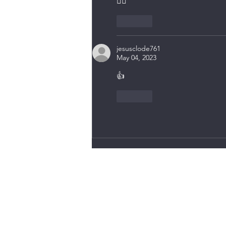
👍🏽
Like
jesusclode761
May 04, 2023
👍
Like