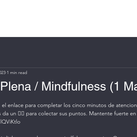
Log In
e
About
Book Online
Blog
Groups
More
023
1 min read
Plena / Mindfulness (1 M
se el enlace para completar los cinco minutos de atencion
 da un 👍🏼 para colectar sus puntos. Mantente fuerte 
HlQViKtlo