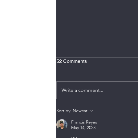
2 minutos de atención plena
52 Comments
Hacer dos minutos de atención
plena al día, se conoce como
micro meditación, reduce estrés,
Write a comment...
mejora el enfoque, y ayuda
romper ese sentimiento de estar
en “piloto automático”. También
Sort by:
Newest
puede disminuir n
Francis Reyes
May 14, 2023