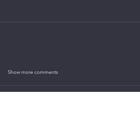
Show more comments
hector.morales@pirates.com
©2024 by PiratesInternational. Proudly created with Wix.com