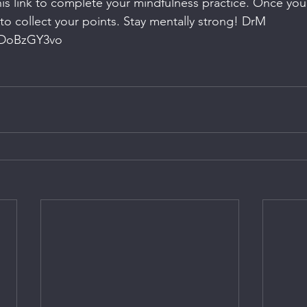
this link to complete your mindfulness practice. Once you
 to collect your points. Stay mentally strong! DrM
bDoBzGY3vo