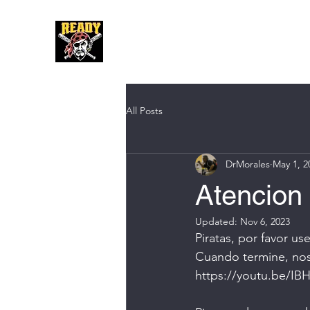
Hom
All Posts
DrMorales
May 1, 2
Atencion 
Updated:
Nov 6, 2023
Piratas, por favor u
Cuando termine, nos
https://youtu.be/IB