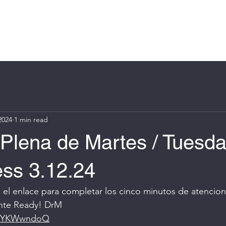
Log In
e
About
Book Online
Blog
Groups
More
2024
1 min read
 Plena de Martes / Tuesd
ess 3.12.24
se el enlace para completar los cinco minutos de atencion
nte Ready! DrM
jYNYKWwndoQ