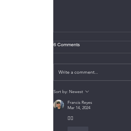
2 minutos de atención plena
6 Comments
Hacer dos minutos de atención
plena al día, se conoce como
micro meditación, reduce estrés,
Write a comment...
mejora el enfoque, y ayuda
romper ese sentimiento de estar
en “piloto automático”. También
Sort by:
Newest
puede disminuir n
Francis Reyes
Mar 14, 2024
👍🏻
Like