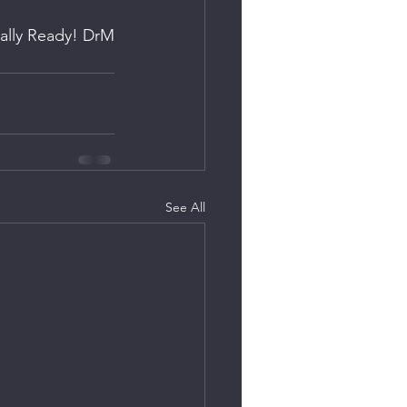
tally Ready! DrM
See All