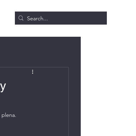
ay
 plena. 