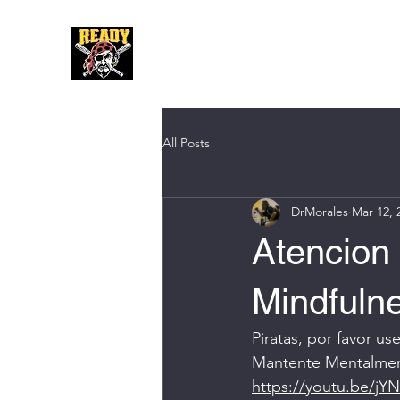
Hom
All Posts
DrMorales
Mar 12, 
Atencion
Mindfuln
Piratas, por favor u
Mantente Mentalme
https://youtu.be/