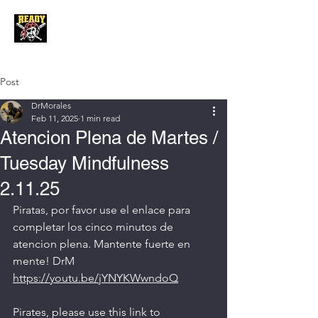
Post
DrMorales
Feb 11, 2025
1 min read
Atencion Plena de Martes /
Tuesday Mindfulness
2.11.25
Piratas, por favor use el enlace para 
completar los cinco minutos de 
atencion plena. Mantente fuerte en 
mente! DrM
https://youtu.be/jYNYKWwndoQ
Pirates, please use this link to 