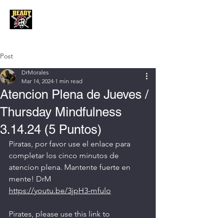
Post
DrMorales
Mar 14, 2024
1 min read
Atencion Plena de Jueves /
Thursday Mindfulness
3.14.24 (5 Puntos)
Piratas, por favor use el enlace para 
completar los cinco minutos de 
atencion plena. Mantente fuerte en 
mente! DrM
https://youtu.be/3jpH3-mfulo
Pirates, please use this link to 