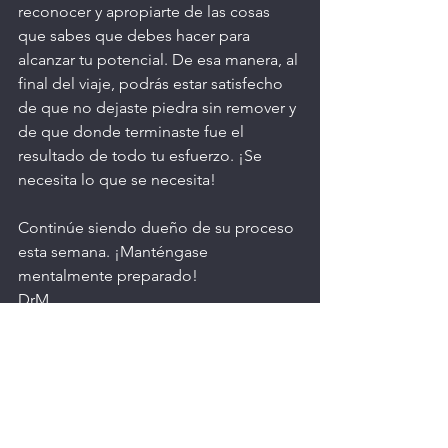
reconocer y apropiarte de las cosas 
que sabes que debes hacer para 
alcanzar tu potencial. De esa manera, al 
final del viaje, podrás estar satisfecho 
de que no dejaste piedra sin remover y 
de que donde terminaste fue el 
resultado de todo tu esfuerzo. ¡Se 
necesita lo que se necesita!
Continúe siendo dueño de su proceso 
esta semana. ¡Manténgase 
mentalmente preparado!
DrM