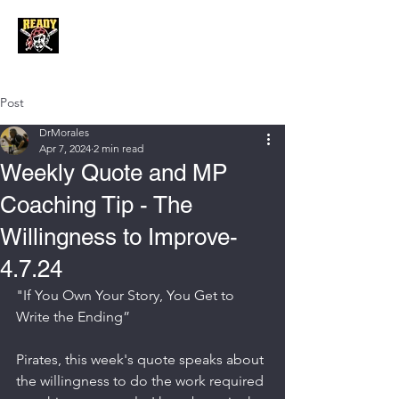
Post
DrMorales
Apr 7, 2024
2 min read
Weekly Quote and MP
Coaching Tip - The
Willingness to Improve-
4.7.24
"If You Own Your Story, You Get to 
Write the Ending”
Pirates, this week's quote speaks about 
the willingness to do the work required 