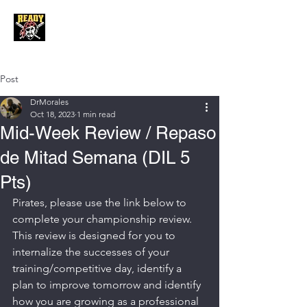
Post
DrMorales
Oct 18, 2023
1 min read
Mid-Week Review / Repaso
de Mitad Semana (DIL 5
Pts)
Pirates, please use the link below to 
complete your championship review. 
This review is designed for you to 
internalize the successes of your 
training/competitive day, identify a 
plan to improve tomorrow and identify 
how you are growing as a professional 