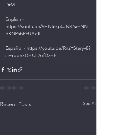
DrM
English - 
https://youtu.be/9HNt6kp0JN8?si=NN-
dKGPsbRcUAzJI
Español - 
https://youtu.be/RnzYSteryv8?
si=rqonxDHCL2ofDzHF
See All
Recent Posts