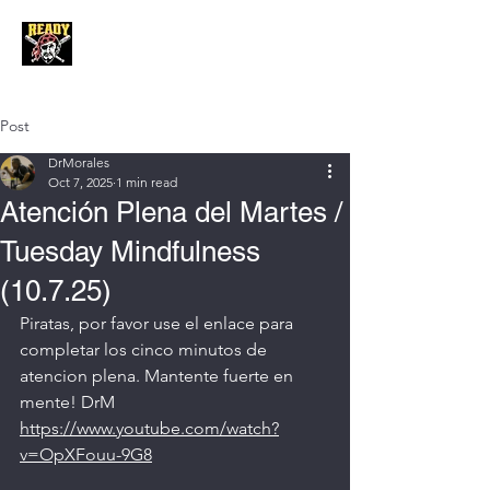
Post
DrMorales
Oct 7, 2025
1 min read
Atención Plena del Martes /
Tuesday Mindfulness
(10.7.25)
Piratas, por favor use el enlace para 
completar los cinco minutos de 
atencion plena. Mantente fuerte en 
mente! DrM
https://www.youtube.com/watch?
v=OpXFouu-9G8