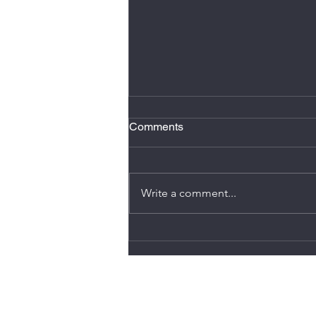
2 minutos de atención plena
Comments
Hacer dos minutos de atención
plena al día, se conoce como
micro meditación, reduce estrés,
Write a comment...
mejora el enfoque, y ayuda
romper ese sentimiento de estar
en “piloto automático”. También
puede disminuir n