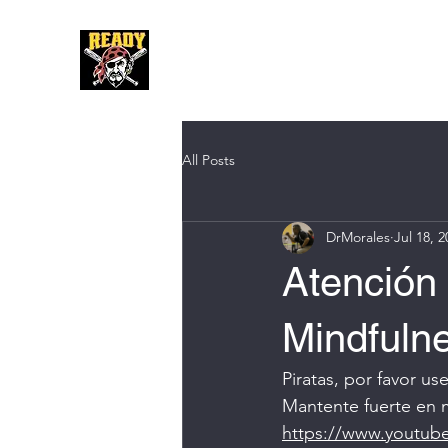
Hom
All Posts
DrMorales
Jul 18, 2
Atención 
Mindfuln
Piratas, por favor u
Mantente fuerte en
https://www.youtub