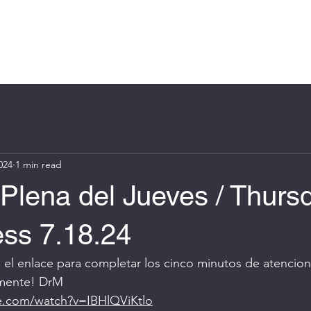
Log In
e
About
Book Online
Blog
Groups
More
024
1 min read
Plena del Jueves / Thurs
ess 7.18.24
se el enlace para completar los cinco minutos de atencion
 mente! DrM
e.com/watch?v=IBHlQViKtlo