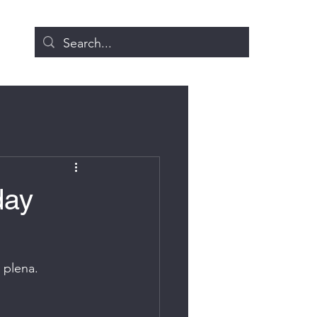
day
 plena. 