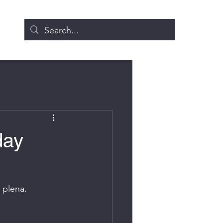
day
 plena. 