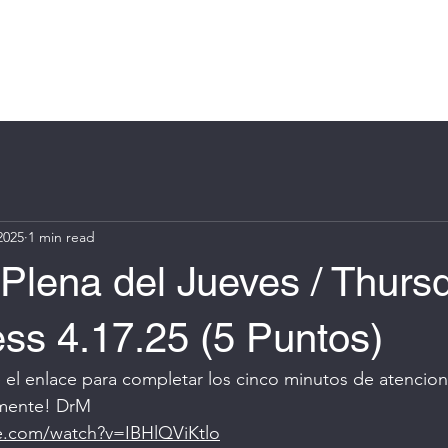
Log In
e
About
Book Online
Blog
Groups
More
2025
1 min read
Plena del Jueves / Thurs
ss 4.17.25 (5 Puntos)
se el enlace para completar los cinco minutos de atencion
 mente! DrM
e.com/watch?v=IBHlQViKtlo