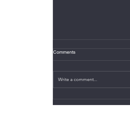
2 minutos de atención plena
Comments
Hacer dos minutos de atención
plena al día, se conoce como
micro meditación, reduce estrés,
Write a comment...
mejora el enfoque, y ayuda
romper ese sentimiento de estar
en “piloto automático”. También
puede disminuir n