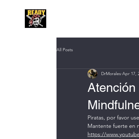
Hom
All Posts
DrMorales
Apr 17, 
Atención 
Mindfulne
Piratas, por favor u
Mantente fuerte en
https://www.youtub