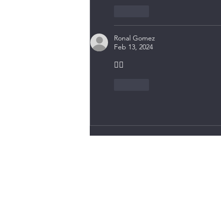
Like
Ronal Gomez
Feb 13, 2024
👍🏽
Like