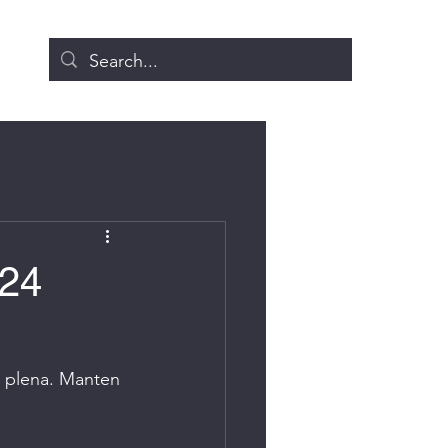
.24
n plena. Manten 