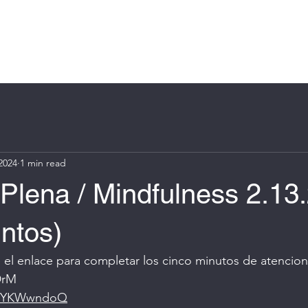
Log In
e
About
Book Online
Blog
Groups
More
2024
1 min read
Plena / Mindfulness 2.13
ntos)
se el enlace para completar los cinco minutos de atencio
DrM
jYNYKWwndoQ