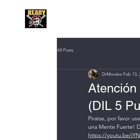
Hom
All Posts
DrMorales
Feb 13, 
Atención 
(DIL 5 Pu
Piratas, por favor u
una Mente Fuerte! 
https://youtu.be/