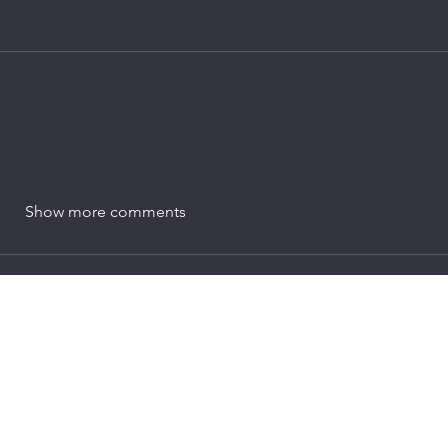
Show more comments
hector.morales@pirates.com
©2024 by PiratesInternational. Proudly created with Wix.com