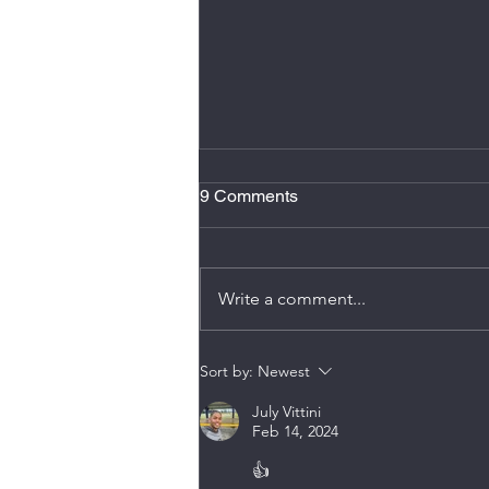
2 minutos de atención plena
9 Comments
Hacer dos minutos de atención
plena al día, se conoce como
micro meditación, reduce estrés,
Write a comment...
mejora el enfoque, y ayuda
romper ese sentimiento de estar
en “piloto automático”. También
Sort by:
Newest
puede disminuir n
July Vittini
Feb 14, 2024
👍