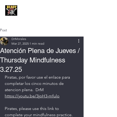
Post
DrMorales
Mar 27, 2025
1 min read
Atención Plena de Jueves /
Thursday Mindfulness
3.27.25
Piratas, por favor use el enlace para 
completar los cinco minutos de 
atencion plena.  DrM
https://youtu.be/3jpH3-mfulo
Pirates, please use this link to 
complete your mindfulness practice. 